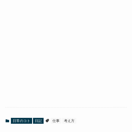
日常のコト
日記
仕事
考え方