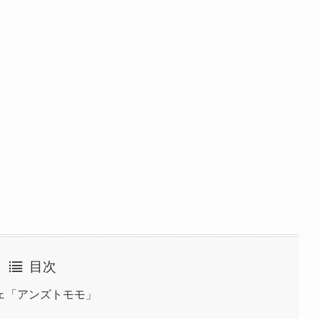
目次
ェ「アンズトモモ」
て